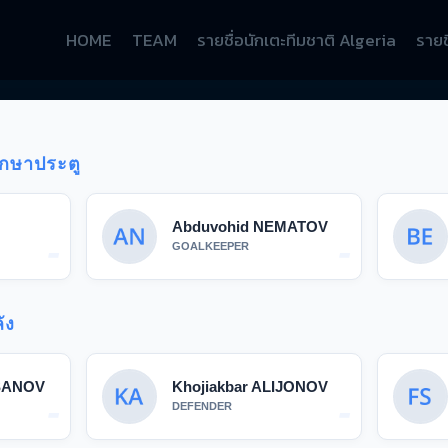
HOME
TEAM
รายชื่อนักเตะทีมชาติ Algeria
รายช
ักษาประตู
Abduvohid NEMATOV
-
-
GOALKEEPER
ัง
SANOV
Khojiakbar ALIJONOV
-
-
DEFENDER