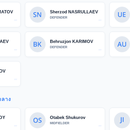
MATOV
Sherzod NASRULLAEV
-
-
DEFENDER
LAEV
Behruzjon KARIMOV
-
-
DEFENDER
ZOV
-
กลาง
OY
Otabek Shukurov
-
-
MIDFIELDER