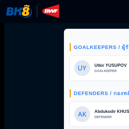
Skip
to
content
GOALKEEPERS / ผู้ร
Utkir YUSUPOV
GOALKEEPER
DEFENDERS / กองหล
Abdukodir KHU
DEFENDER