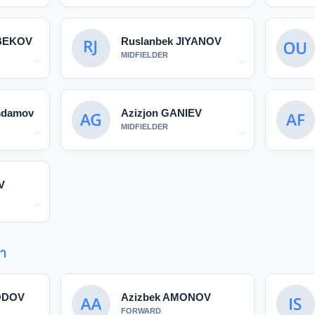
BEKOV
Ruslanbek JIYANOV
-
-
MIDFIELDER
mdamov
Azizjon GANIEV
-
-
MIDFIELDER
V
-
า
ODOV
Azizbek AMONOV
FORWARD