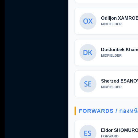
Odiljon XAMRO
MIDFIELDER
Dostonbek Kha
MIDFIELDER
Sherzod ESANO
MIDFIELDER
FORWARDS / กองหน้
Eldor SHOMUR
FORWARD