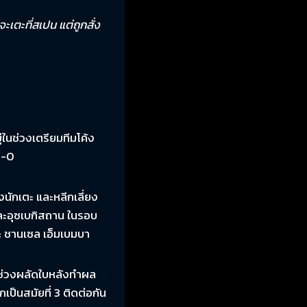
จะเตะที่สเปน แต่ถูกสั่ง
่ในช่วงเตรียมทีมโค้ง
0-0
นักเตะ และหลีกเลี่ยง
ละอุซเบกิสถาน ในรอบ
ะ ชานเซล เอ็มเบมบา
นช่วงผลัดใบหลังทำผล
ป็นสมัยที่ 3 ติดต่อกัน