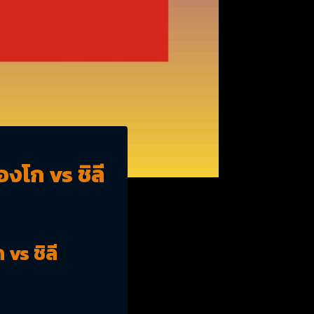
งโก vs ชิลี
vs ชิลี