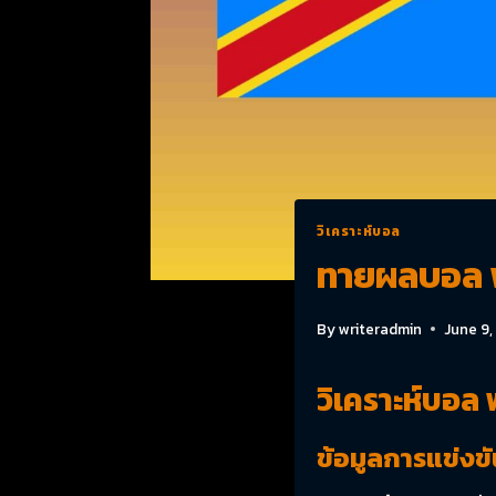
วิเคราะห์บอล
ทายผลบอล ฟุ
By
writeradmin
June 9,
วิเคราะห์บอล 
ข้อมูลการแข่งข