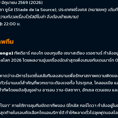
 9 มิถุนายน 2569 (2026)
ลา ซูร์ส (Stade de la Source), ประเทศฝรั่งเศส
(หมายเหตุ: เดิมที
วามกังวลเรื่องไวรัสอีโบล่า จึงต้องย้ายสนาม)
):
22:00 น.
พทีม
 Congo)
ทัพดีอาร์ คองโก ของกุนซือ เซบาสเตียง เดอซาบร์ กำลังอยู
อลโลก 2026 โดยผลงานอุ่นเครื่องนัดล่าสุดเพิ่งเสมอกับเดนมาร์ก 
้คาดว่าจะมีการโรเตชั่นสลับทีมลงสนามเพื่อรักษาสภาพความฟิตของ
ัวร์นาเมนต์สำคัญที่พวกเขาจะต้องเจอทั้ง โปรตุเกส, โคลอมเบีย แ
งนำทัพโดยแข้งคุ้นหูอย่าง อารอน วาน-บิสซากา, อักเซล ตวนเซเบ แล
 โรฆา” ภายใต้การคุมทีมขัดตาทัพของ นิโกลัส กอร์โดวา กำลังอยู่ใ
สุดท้ายในรอบคัดเลือกโซนอเมริกาใต้ ทำให้พลาดตั๋วไปลุยฟุตบอลโลกเ