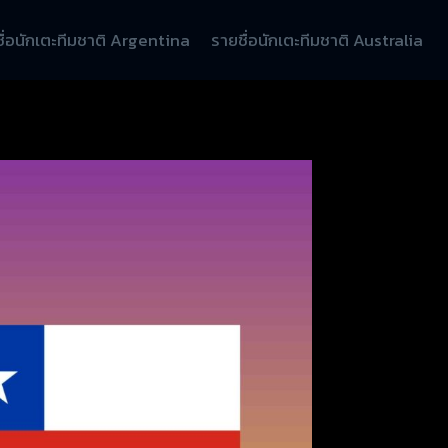
ื่อนักเตะทีมชาติ Argentina
รายชื่อนักเตะทีมชาติ Australia