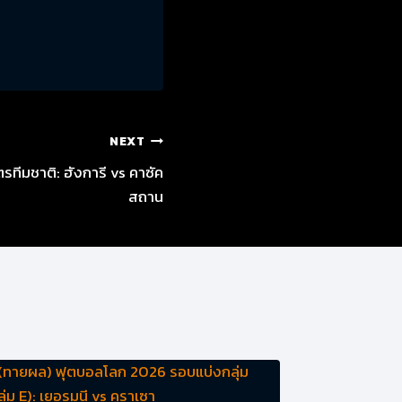
NEXT
ทีมชาติ: ฮังการี vs คาซัค
สถาน