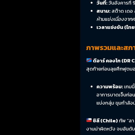
วันที่:
วันอังคารที่
สนาม:
สต๊าด เดอ 
ห้ามแข่งเนื่องจากค
เวลาแข่งขัน (ไทย
ภาพรวมและสภา
ดีอาร์ คองโก (DR
สุดท้ายก่อนลุยศึกฟุตบ
ความพร้อม:
เกมนี
อาการบาดเจ็บก่อนท
แบ่งกลุ่ม ขุมกำลั
ชิลี (Chile)
ทัพ “ลา
งานน่าผิดหวัง จบอันดับ