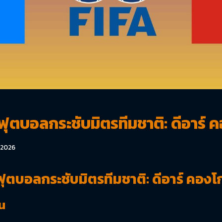
ตบอลกระชับมิตรทีมชาติ: ดีอาร์ คอ
 2026
ฟุตบอลกระชับมิตรทีมชาติ: ดีอาร์ คองโก 
ัน