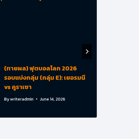
(ทายผล) ฟุตบอลโลก 2026
(ทายผ
รอบแบ่งกลุ่ม (กลุ่ม E): เยอรมนี
รอบแบ่ง
vs คูราเซา
vs โมร
By
writeradmin
June 14, 2026
By
writer