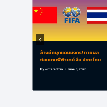
2026
ช้างศึกบุกแดนมังกร! ทายผล
 สเปน
ก่อนเกมฟีฟ่าเดย์ จีน ปะทะ ไทย
By
writeradmin
June 9, 2026