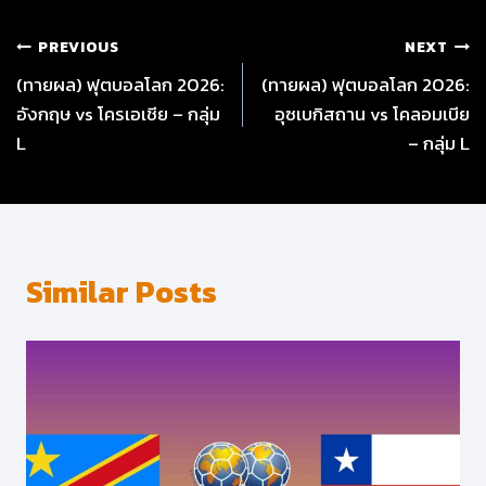
Post
PREVIOUS
NEXT
(ทายผล) ฟุตบอลโลก 2026:
(ทายผล) ฟุตบอลโลก 2026:
navigation
อังกฤษ vs โครเอเชีย – กลุ่ม
อุซเบกิสถาน vs โคลอมเบีย
L
– กลุ่ม L
Similar Posts