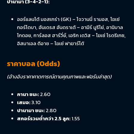
ปานามา (3-4-2-1):
ออร์แลนโด้ มอสเกร่า (GK) – โจวานนี่ รามอส, โฆเซ่
กอร์โดบา, อันเดรส อันดราเด้ – อามีร์ มูรีโย่, อานิบาล
โกดอย, การ์ลอส ฮาร์วี่ย์, เอริก เดวิส – โฆเซ่ โรดรีเกซ,
อิสมาเอล ดีอาซ – โฆเซ่ ฟาฆาร์โด้
ราคาบอล (Odds)
(อ้างอิงราคาคาดการณ์ตามคุณภาพและฟอร์มล่าสุด)
กานา ชนะ:
2.60
เสมอ:
3.10
ปานามา ชนะ:
2.80
สกอร์รวมต่ำกว่า 2.5 ลูก:
1.55