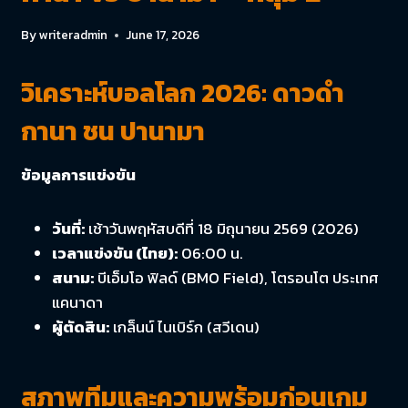
By
writeradmin
June 17, 2026
วิเคราะห์บอลโลก 2026: ดาวดำ
กานา ชน ปานามา
ข้อมูลการแข่งขัน
วันที่:
เช้าวันพฤหัสบดีที่ 18 มิถุนายน 2569 (2026)
เวลาแข่งขัน (ไทย):
06:00 น.
สนาม:
บีเอ็มโอ ฟิลด์ (BMO Field), โตรอนโต ประเทศ
แคนาดา
ผู้ตัดสิน:
เกล็นน์ ไนเบิร์ก (สวีเดน)
สภาพทีมและความพร้อมก่อนเกม