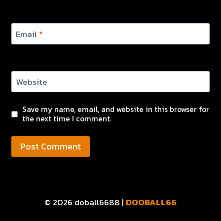
Email
*
Website
Save my name, email, and website in this browser for
the next time I comment.
© 2026 doball6688 |
DOOBALL66