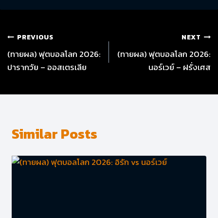
Post
PREVIOUS
NEXT
(ทายผล) ฟุตบอลโลก 2026:
(ทายผล) ฟุตบอลโลก 2026:
navigation
ปารากวัย – ออสเตรเลีย
นอร์เวย์ – ฝรั่งเศส
Similar Posts