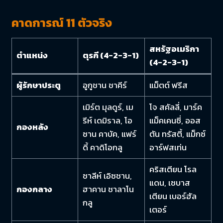
คาดการณ์ 11 ตัวจริง
สหรัฐอเมริกา
ตำแหน่ง
ตุรกี (4-2-3-1)
(4-2-3-1)
ผู้รักษาประตู
อูกูชาน ชาคีร์
แม็ตต์ ฟรีส
เมิร์ต มุลดูร์, เม
โจ สคัลลี่, มาร์ค
รีห์ เดมิราล, โอ
แม็คเคนซี่, ออส
กองหลัง
ซาน คาบัค, แฟร์
ตัน ทรัสตี้, แม็กซ์
ดี้ คาดิโอกลู
อาร์ฟสเท่น
คริสเตียน โรล
ซาลีห์ เอิซชาน,
แดน, เซบาส
กองกลาง
ฮาคาน ชาลาโน
เตียน เบอร์ฮัล
กลู
เตอร์