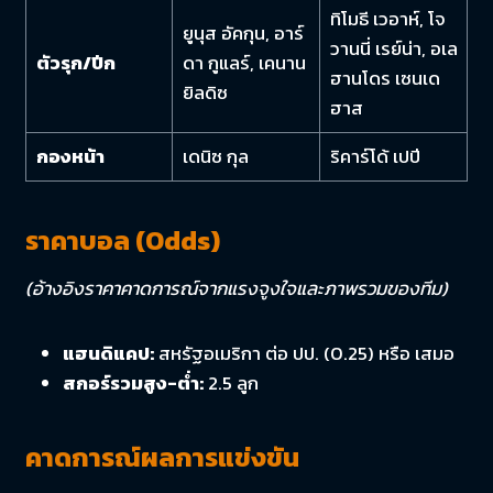
ทิโมธี เวอาห์, โจ
ยูนุส อัคกุน, อาร์
วานนี่ เรย์น่า, อเล
ตัวรุก/ปีก
ดา กูแลร์, เคนาน
ฮานโดร เซนเด
ยิลดิซ
ฮาส
กองหน้า
เดนิซ กุล
ริคาร์โด้ เปปี
ราคาบอล (Odds)
(อ้างอิงราคาคาดการณ์จากแรงจูงใจและภาพรวมของทีม)
แฮนดิแคป:
สหรัฐอเมริกา ต่อ ปป. (0.25) หรือ เสมอ
สกอร์รวมสูง-ต่ำ:
2.5 ลูก
คาดการณ์ผลการแข่งขัน