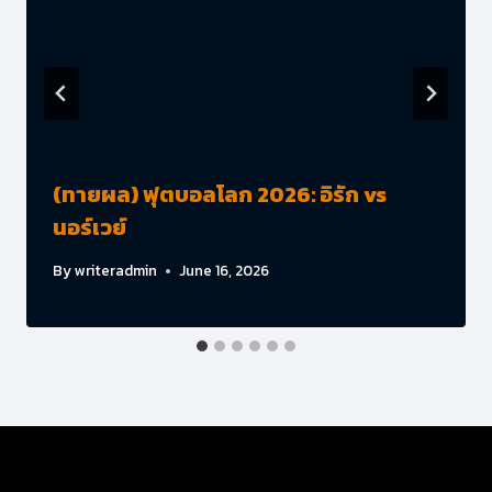
(ทายผล) ฟุตบอลโลก 2026: อิรัก vs
นอร์เวย์
By
writeradmin
June 16, 2026