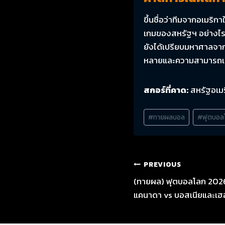
ขึ้นชื่อว่าทีมจากอเมริ
เกมของสหรัฐฯ อย่างไรก็
ยังได้เปรียบมหาศาลจาก
หลายและความสามารถเฉพา
สกอร์ที่คาด:
สหรัฐอเมร
Post
#
ทายผลบอล
#
ฟุตบอล
Tags:
Post
PREVIOUS
(ทายผล) ฟุตบอลโลก 2026 ร
navigation
แคนาดา vs บอสเนียและเฮอ