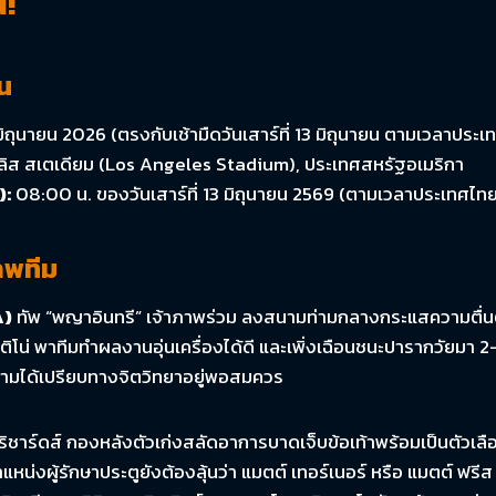
้!
ัน
2 มิถุนายน 2026 (ตรงกับเช้ามืดวันเสาร์ที่ 13 มิถุนายน ตามเวลาประ
ส สเตเดียม (Los Angeles Stadium), ประเทศสหรัฐอเมริกา
):
08:00 น. ของวันเสาร์ที่ 13 มิถุนายน 2569 (ตามเวลาประเทศไท
พทีม
A)
ทัพ “พญาอินทรี” เจ้าภาพร่วม ลงสนามท่ามกลางกระแสความตื่
ตติโน่ พาทีมทำผลงานอุ่นเครื่องได้ดี และเพิ่งเฉือนชนะปารากวัยมา 2-1
ความได้เปรียบทางจิตวิทยาอยู่พอสมควร
ริชาร์ดส์ กองหลังตัวเก่งสลัดอาการบาดเจ็บข้อเท้าพร้อมเป็นตัวเลือก 
หน่งผู้รักษาประตูยังต้องลุ้นว่า แมตต์ เทอร์เนอร์ หรือ แมตต์ ฟรี