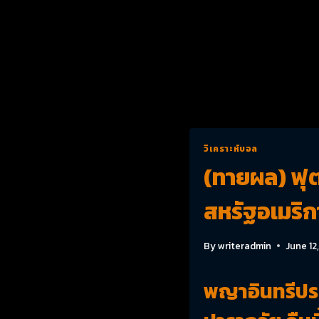
วิเคราะห์บอล
(ทายผล) ฟุต
สหรัฐอเมริก
By
writeradmin
June 12
พญาอินทรีประ