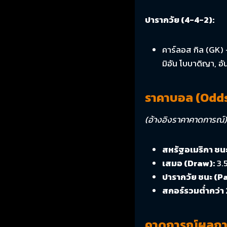
ปารากวัย (4-4-2):
คาร์ลอส กิล (GK) –
มิอัน โบบาดิญา, อ
ราคาบอล (Odd
(อ้างอิงราคาคาดการณ์)
สหรัฐอเมริกา ชน
เสมอ (Draw):
3.
ปารากวัย ชนะ (P
สกอร์รวมต่ำกว่า 
คาดการณ์ผลการ