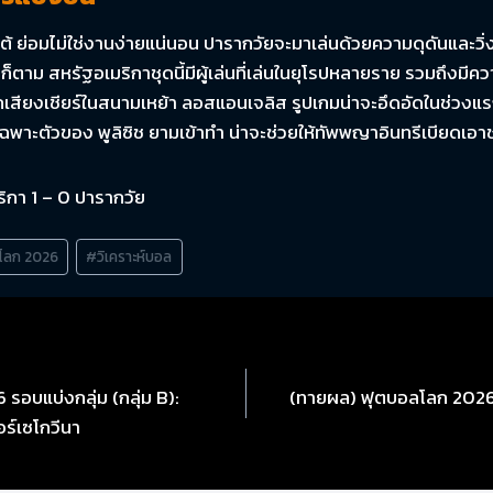
กาใต้ ย่อมไม่ใช่งานง่ายแน่นอน ปารากวัยจะมาเล่นด้วยความดุดันและวิ
ตาม สหรัฐอเมริกาชุดนี้มีผู้เล่นที่เล่นในยุโรปหลายราย รวมถึงมีค
เสียงเชียร์ในสนามเหย้า ลอสแอนเจลิส รูปเกมน่าจะอึดอัดในช่วง
ะตัวของ พูลิซิช ยามเข้าทำ น่าจะช่วยให้ทัพพญาอินทรีเบียดเอาชน
ิกา 1 – 0 ปารากวัย
โลก 2026
#
วิเคราะห์บอล
อบแบ่งกลุ่ม (กลุ่ม B):
(ทายผล) ฟุตบอลโลก 2026 ร
ร์เซโกวีนา