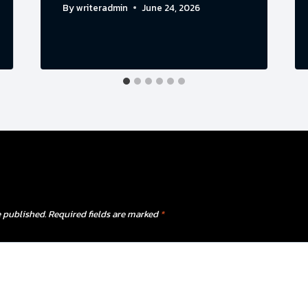
By
writeradmin
June 24, 2026
e published.
Required fields are marked
*