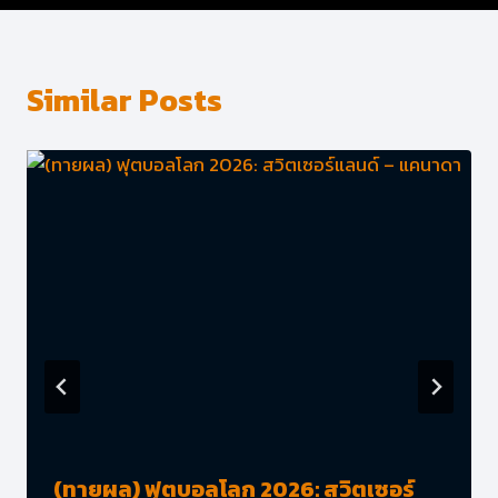
Similar Posts
(ทายผล) ฟุตบอลโลก 2026: สวิตเซอร์