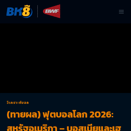
Skip
to
content
วิเคราะห์บอล
(ทายผล) ฟุตบอลโลก 2026:
สหรัฐอเมริกา – บอสเนียและเฮ