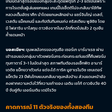
เกมนัดล่าสุดรอบแบ่งกลุ่มจะสะดุดแพ้ตุรกี 2-3 แต่เป็นเพราะ
การโรเตชั่นผู้เล่นยยกแผง เกมนี้โปเช็ตติโน่จะกลับมาใช้ทัพ
หลวงเต็มอัตราศึก นำโดยแกนหลักอย่าง แซร์จินโญ่ เดสต์,
เวสตัน แม็คเคนนี่ และกัปตันทีมคนเก่ง คริสเตียน พูลิซิช โดย
มี โฟลาริน บาโลกุน ดาวยิงจากโมนาโกที่กดไปแล้ว 2 ตุงยืน
ค้ำแดนหน้า
บอสเนียฯ:
ขุนพลมังกรของกุนซือ เซอร์เก บาร์บาเรซ ผ่าน
เข้ารอบแบ่งกลุ่มมาด้วยฟอร์มกระท่อนกระแท่นแต่ก็คืนฟอร์ม
ทุบกาตาร์ 3-1 ในนัดล่าสุด สภาพทีมต้องรอเช็กฟิต อามาร์
เดดิช แบ็กขวาตัวเก่ง แต่จะได้ ทาริค มูฮาเรโมวิช เซนเตอร์
แบ็กวัย 23 ปีพ้นโทษแบนกลับมาคุมหลังบ้าน ส่วนแดนหน้ายัง
คงฝากความหวังไว้ที่ความเก๋าของ เอดิน เชโก้ ดาวยิงวัย 40
ปี จับคู่กับ เออร์เมดิน เดมิโรวิช
คาดการณ์ 11 ตัวจริงของทั้งสองทีม