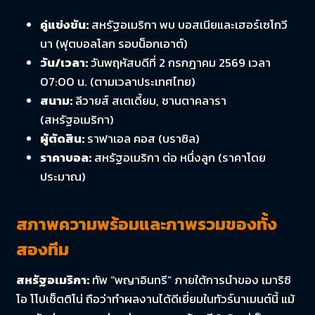
คู่แข่งขัน:
สหรัฐอเมริกา พบ บอสเนียและเฮอร์เซโกวี
นา (ฟุตบอลโลก รอบน็อกเอาต์)
วัน/เวลา:
วันพฤหัสบดีที่ 2 กรกฎาคม 2569 เวลา
07:00 น. (ตามเวลาประเทศไทย)
สนาม:
ลีวายส์ สเตเดี้ยม, ซานตาคลารา
(สหรัฐอเมริกา)
ผู้ตัดสิน:
ราฟาเอล คอส (บราซิล)
ราคาบอล:
สหรัฐอเมริกา ต่อ หนึ่งลูก (ราคาโดย
ประมาณ)
สภาพความพร้อมและภาพรวมของทั้ง
สองทีม
สหรัฐอเมริกา:
ทัพ “พญาอินทรี” ภายใต้การนำของ เมาริซิ
โอ โโปเช็ตติโน่ ถือว่าทำผลงานได้ดีเยี่ยมในทัวร์นาเมนต์นี้ แม้