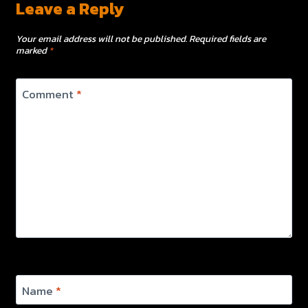
Leave a Reply
Your email address will not be published.
Required fields are
marked
*
Comment
*
Name
*