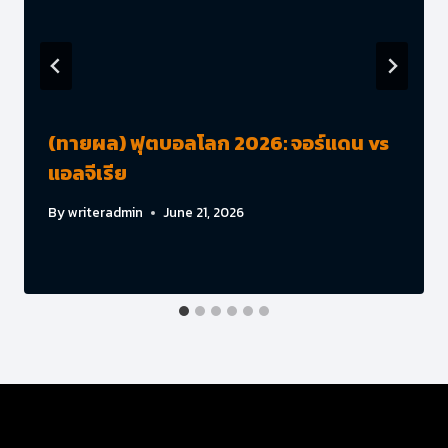
(ทายผล) ฟุตบอลโลก 2026: จอร์แดน vs
แอลจีเรีย
By
writeradmin
June 21, 2026