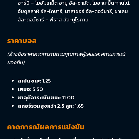
ฮาร์บี – โมฮัมเหม็ด อาบู อัล-ชามัต, โมฮาเหม็ด กานโน่,
อับดุลลาห์ อัล-ไคบารี, นาสเซอร์ อัล-ดอว์ซารี, ซาเลม
อัล-ดอว์ซารี – ฟีราส อัล-บูไรกาน
ราคาบอล
(อ้างอิงราคาคาดการณ์ตามคุณภาพผู้เล่นและสถานการณ์
ของทีม)
สเปน ชนะ:
1.25
เสมอ:
5.50
ซาอุดีอาระเบีย ชนะ:
11.00
สกอร์รวมสูงกว่า 2.5 ลูก:
1.65
คาดการณ์ผลการแข่งขัน