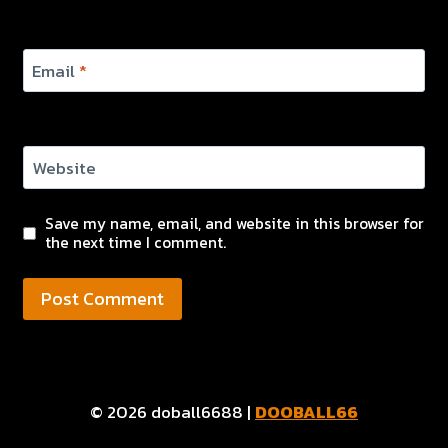
Email
*
Website
Save my name, email, and website in this browser for
the next time I comment.
© 2026 doball6688 |
DOOBALL66