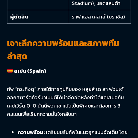
Stadium), แอตแลนต้า
ผู้ตัดสิน
ราฟาเอล เคลาส์ (บราซิล)
เจาะลึกความพร้อมและสภาพทีม
ล่าสุด
สเปน (Spain)
ทัพ “กระทิงดุ” ภายใต้การคุมทีมของ หลุยส์ เด ลา ฟวนเต้
ออกสตาร์ตทัวร์นาเมนต์ได้น่าอึดอัดหลังทำได้แค่เสมอกับ
เคปเวิร์ด 0-0 นัดนี้พวกเขาเน้นเป็นพิเศษและต้องการ 3
คะแนนเพื่อเรียกความมั่นใจกลับมา
ความพร้อม:
เตรียมปรับทัพในแนวรุกแบบจัดเต็ม โดย