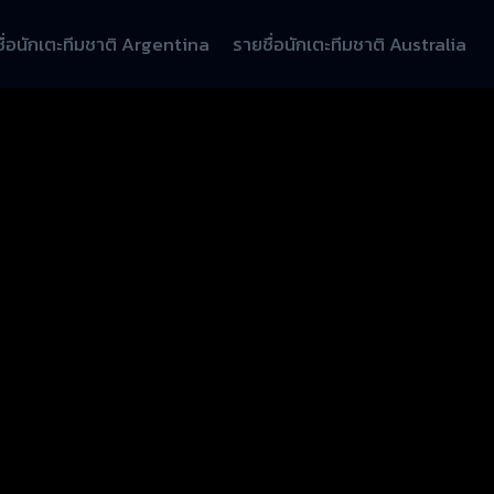
ื่อนักเตะทีมชาติ Argentina
รายชื่อนักเตะทีมชาติ Australia