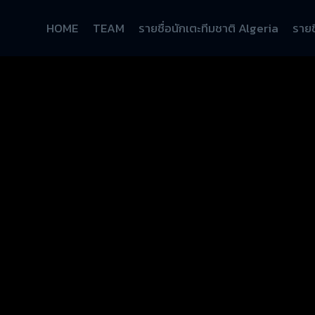
HOME
TEAM
รายชื่อนักเตะทีมชาติ Algeria
รายช