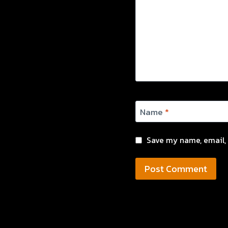
Name
*
Save my name, email, 