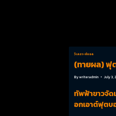
วิเคราะห์บอล
(ทายผล) ฟุต
By
writeradmin
July 3,
ทัพฟ้าขาวจัดเ
อกเอาต์ฟุตบ