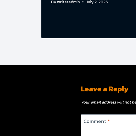
By
writeradmin
July 2, 2026
Leave a Reply
Your email address will not b
Comment
*