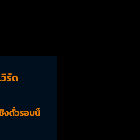
วิร์ด
ชิงตั๋วรอบน็