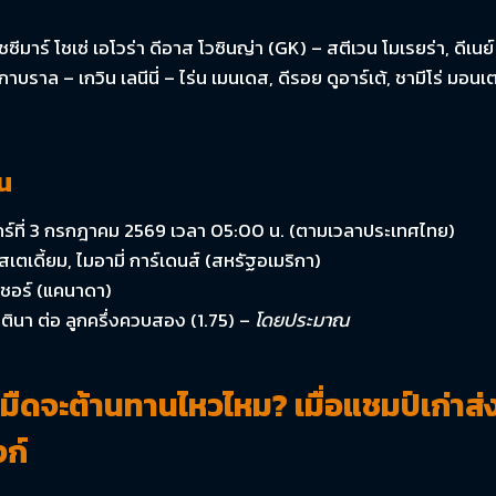
ชซีมาร์ โชเซ่ เอโวร่า ดีอาส โวซินญ่า (GK) – สตีเวน โมเรยร่า, ดีเนย์
 กาบราล – เกวิน เลนีนี่ – ไร่น เมนเดส, ดีรอย ดูอาร์เต้, ชามีโร่ มอน
ัน
ุกร์ที่ 3 กรกฎาคม 2569 เวลา 05:00 น. (ตามเวลาประเทศไทย)
สเตเดี้ยม, ไมอามี่ การ์เดนส์ (สหรัฐอเมริกา)
เชอร์ (แคนาดา)
ตินา ต่อ ลูกครึ่งควบสอง (1.75) –
โดยประมาณ
มืดจะต้านทานไหวไหม? เมื่อแชมป์เก่า
งก์