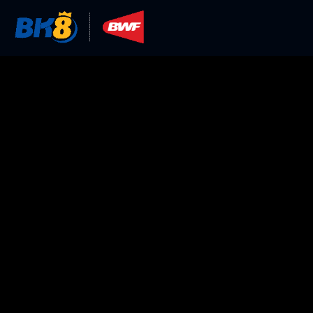
Skip
to
content