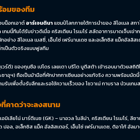
้อมของทีม
อบน็อกเอาต์
อาร์เจนตินา
แชมป์โลกภายใต้การนำของ ลีโอเนล สกาโล
มนี้ทีมได้รับข่าวดีเมื่อ คริสเตียน โรเมโร่ สลัดอาการบาดเจ็บเข่าก
ย่าง ลีโอเนล เมสซี่, เอ็นโซ่ เฟร์นานเดซ และอเล็กซิส แม็คอัลลิสเต
ทเป็นตัวจริงแบบฟูลทีม
เวร์ดี) ของกุนซือ เปโดร เลยเตา บรีโต บูตีสต้า เข้ารอบมาด้วยสถิติ
ะซาอุฯ) ถือเป็นม้ามือที่หักปากกาเซียนอย่างแท้จริง ความพร้อมนัดนี้
มรับเพื่อตั้งรับลึกและรอใช้ความเร็วของ โชวาเน่ กาบราล ป่วนเกม
ริงที่คาดว่าจะลงสนาม
เอมิเลียโน่ มาร์ตีเนซ (GK) – นาอวล โมลีน่า, คริสเตียน โรเมโร่, ลีซา
ปอล, อเล็กซิส แม็ค อัลลิสเตอร์, เอ็นโซ่ เฟร์นานเดซ, ติอาโก้ อัลมาด