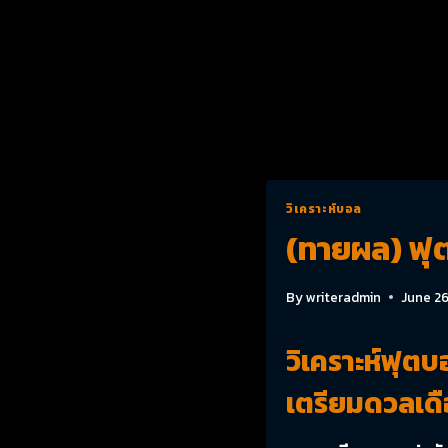
วิเคราะห์บอล
(ทายผล) ฟุต
By
writeradmin
June 26
วิเคราะห์ฟุตบ
เตรียมดวลเดื