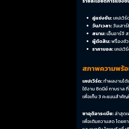
รายละเอียดการแข่งขั
คู่แข่งขัน:
เคปเวิร์
วัน/เวลา:
วันเสาร์
สนาม:
เอ็นอาร์จี ส
ผู้ตัดสิน:
ฟร็องซัวส
ราคาบอล:
เคปเวิร
สภาพความพร้อ
เคปเวิร์ด:
ทำผลงานได้น่า
ใช้งาน ซิดนีย์ กาบราล 
เพื่อเก็บ 3 คะแนนสำคัญใ
ซาอุดิอาระเบีย:
ล่าสุดเ
เพื่อเติมความสด โดยคาด
และแนวรับ โดยหวังพึ่ง