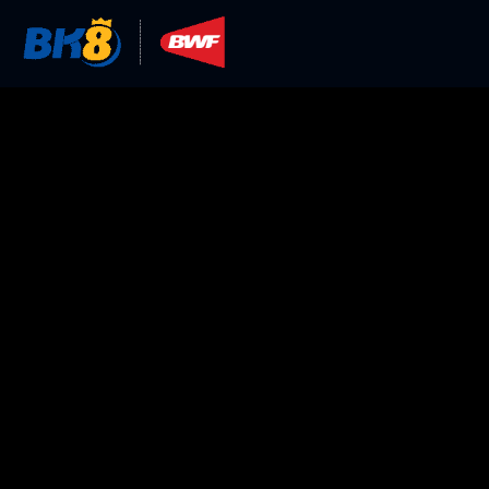
Skip
to
content