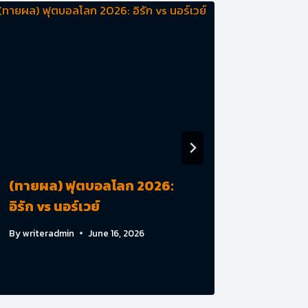
(ทายผล) ฟุตบอลโลก 2026:
(ทายผล)
อิรัก vs นอร์เวย์
เวอร์ซิ
เคียฟ
By
writeradmin
June 16, 2026
By
writer