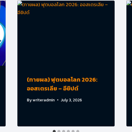
(ทายผล) ฟุตบอลโลก 2026:
ออสเตรเลีย – อียิปต์
By
writeradmin
July 3, 2026