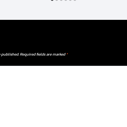
e published.
Required fields are marked
*