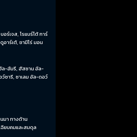
 บอร์เจส, โรแบร์โต้ การ์
ูอาร์เต้, ชามีโร่ มอน
ัล-อัมรี, ฮัสซาน อัล-
อว์ซารี, ซาเลม อัล-ดอว์
ผ่านมา ทางด้าน
ามเฉียบคมและสมดุล