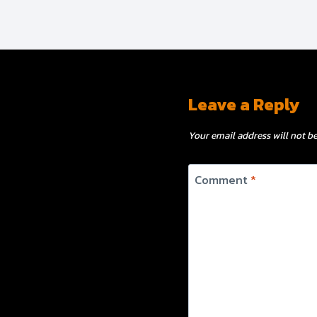
Leave a Reply
Your email address will not b
Comment
*