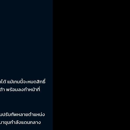
ด้ แม้เกมนี้จะหมดสิทธิ์
ต้า พร้อมลงทำหน้าที่
ียมปรับทัพหลายตำแหน่ง
 ลงมาขุมกำลังแดนกลาง