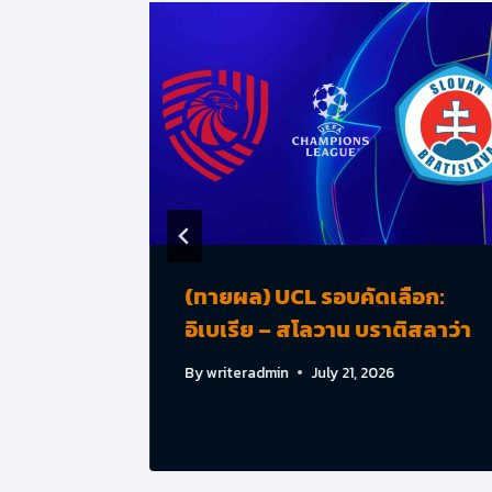
026:
(ทายผล) UCL รอบคัดเลือก:
ียและเฮ
อิเบเรีย – สโลวาน บราติสลาว่า
By
writeradmin
July 21, 2026