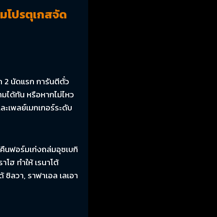
มโปรตุเกสจัด
2 นัดแรก การันตีตั๋ว
ามได้ทัน หรือหากไม่ไหว
และเพลย์เมกเกอร์ระดับ
คืนฟอร์มเก่งถล่มอุซเบกิ
ราโฮ ทำให้ เรนาโต้
โด้ ซิลวา, ราฟาเอล เลเอา