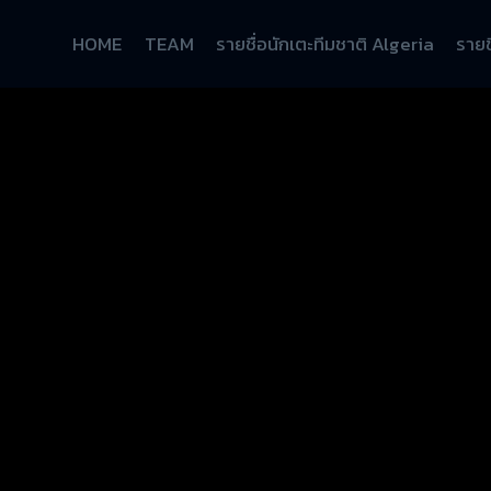
HOME
TEAM
รายชื่อนักเตะทีมชาติ Algeria
รายช