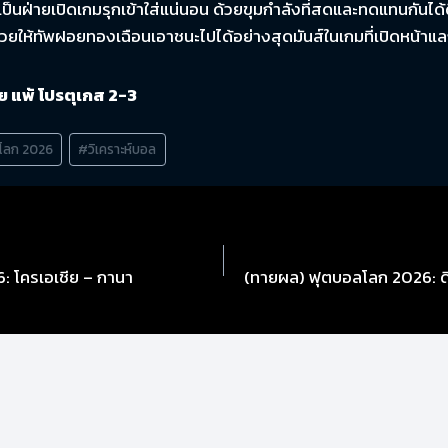
็นฝ่ายเปิดเกมรุกเข้าใส่แน่นอน ด้วยขุมกำลังที่สดและทดแทนกันได้
ช่วยให้ทัพฝอยทองเฉือนเอาชนะไปได้อย่างสุดมันส์ในเกมที่เปิดหน้าแ
ย แพ้ โปรตุเกส 2-3
โลก 2026
#
วิเคราะห์บอล
 โครเอเชีย – กานา
(ทายผล) ฟุตบอลโลก 2026: ดี