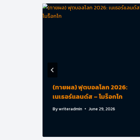
2026
(ทายผล) ฟุตบอลโลก 2026:
เนเธอร์แลนด์ส – โมร็อกโก
By
writeradmin
June 29, 2026