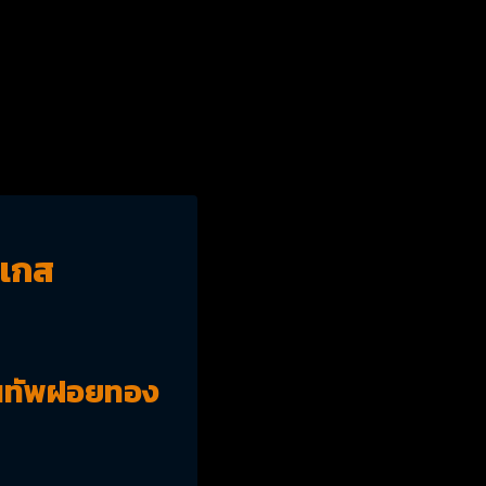
ุเกส
าชนทัพฝอยทอง