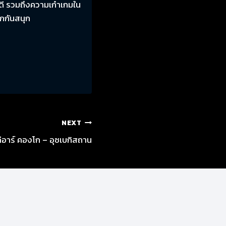
ดี รวมถึงความเก๋าเกมใน
ลกกันสนุก
NEXT
อาร์ คองโก – อุซเบกิสถาน