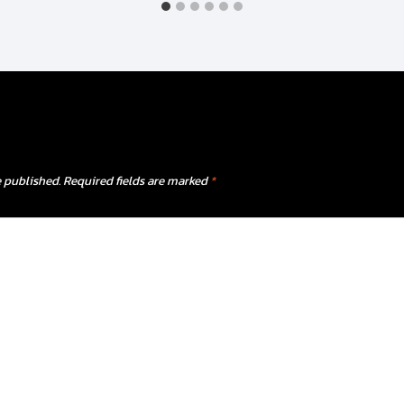
e published.
Required fields are marked
*