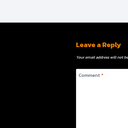
Leave a Reply
Your email address will not b
Comment
*