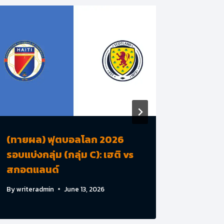
(ทายผล) ฟุตบอลโลก 2026
(ทายผ
รอบแบ่งกลุ่ม (กลุ่ม C): เฮติ vs
รอบแบ่ง
สกอตแลนด์
เนเธอร์
By
writeradmin
June 13, 2026
By
writer