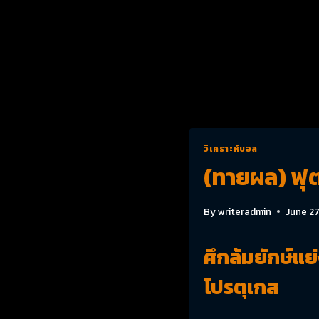
วิเคราะห์บอล
(ทายผล) ฟุ
By
writeradmin
June 27
ศึกล้มยักษ์แ
โปรตุเกส