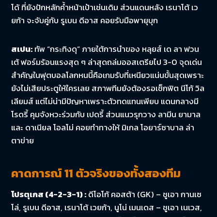
โด้ ที่ยังปักหลักค้ำหน้าเป้าเช่นเดิม ส่วนแดนหลัง เรนาโต้ เว
ยก้า จะจับคู่กับ รูเบน ดีอาส คอยรับมือพายุบุก
สเปน:
ทัพ “กระทิงดุ” ภายใต้การนำของ หลุยส์ เด ลา ฟวน
เต้ ฟอร์มร้อนแรงสุด ๆ ล่าสุดถล่มออสเตรียไป 3-0 จุดเด่น
สำคัญในฟุตบอลโลกหนนี้คือเกมรับที่เหนียวแน่นขั้นสุดเพราะ
ยังไม่เสียประตูให้ใครเลย สภาพทีมยังต้องรอเช็กฟิต นีโก้ วิล
เลียมส์ แต่ไม่น่ามีปัญหาเพราะตัวทดแทนเพียบ แดนกลางมี
โรดรี้ คุมจังหวะร่วมกับ เปดรี้ ส่วนแนวรุกวาง ลามีน ยามาล
และ ดาเนียล โอลโม่ คอยทำทางให้ มิเกล โอยาร์ซาบาล ล่า
ตาข่าย
คาดการณ์ 11 ตัวจริงของทั้งสองทีม
โปรตุเกส (4-2-3-1) :
ดีโอโก้ คอสต้า (GK) – ชูเอา กานเซ
โล่, รูเบน ดีอาส, เรนาโต้ เวยก้า, นูโน่ เมนเดส – ชูเอา เนเวส,