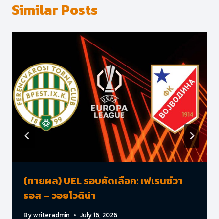
Similar Posts
(ทายผล) UEL รอบคัดเลือก: เฟเรนซ์วา
รอส – วอยโวดิน่า
By
writeradmin
July 16, 2026