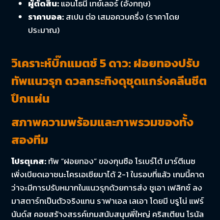
ผู้ตัดสิน:
แอนโธนี่ เทย์เลอร์ (อังกฤษ)
ราคาบอล:
สเปน ต่อ เสมอควบครึ่ง (ราคาโดย
ประมาณ)
วิเคราะห์บิ๊กแมตช์ 5 ดาว: ฝอยทองปรับ
ทัพแนวรุก ดวลกระทิงดุชุดแกร่งคลีนชีต
ปึกแผ่น
สภาพความพร้อมและภาพรวมของทั้ง
สองทีม
โปรตุเกส:
ทัพ “ฝอยทอง” ของกุนซือ โรเบร์โต้ มาร์ตีเนซ
เพิ่งเบียดเอาชนะโครเอเชียมาได้ 2-1 ในรอบที่แล้ว เกมนี้คาด
ว่าจะมีการปรับหมากในแนวรุกด้วยการส่ง ชูเอา เฟลิกซ์ ลง
มาสตาร์ทเป็นตัวจริงแทน ราฟาเอล เลเอา โดยมี บรูโน่ แฟร์
นันด์ส คอยสร้างสรรค์เกมสนับสนุนพี่ใหญ่ คริสเตียน โรนัล