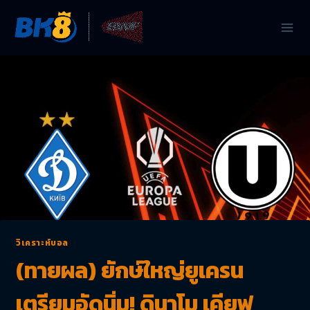
Skip
to
content
วิเคราะห์บอล
(ทายผล) ยักษ์ใหญ่ยูเครน
เตรียมอัดนิ่ม! ดินาโม เคียฟ